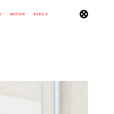
G
MOTION
BÜRO X