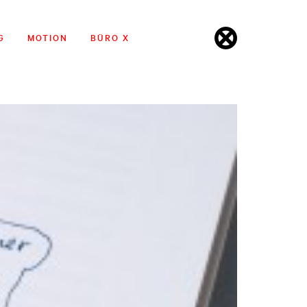
G
MOTION
BÜRO X