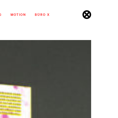
G
MOTION
BÜRO X