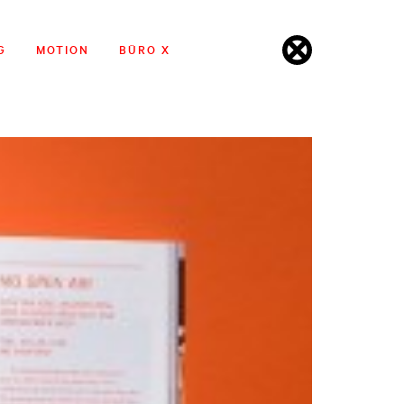
G
MOTION
BÜRO X