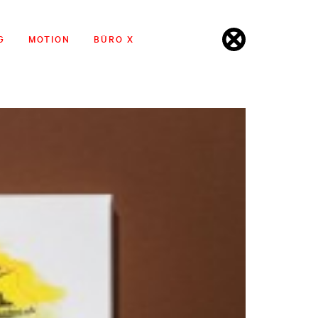
G
MOTION
BÜRO X